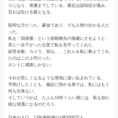
りになり、胃瘻までしている。最近は認知症が進み、
言わば生ける屍となる。
聡明な方だった。豪放であり、でも人情の分かる人だ
った。
私を「胡座楼」という前勤務先の後継にさせようと、
常に一歩下がった位置で私を見守ってくれた。
経営全般、カメラ、登山、、これらを私に教えてくれ
たのはこの上司だった。
ホントに感謝しかない。
それが悲しくなるような境地に追い込まれている。
手助けしたくとも、施設に預かる身では、私にはもう
何も出来ない。
そしていつかは、たぶん10年くらい後には、私も似た
様な境遇になるのだろう。
日本の人口、12年連続減の1億2000万人。