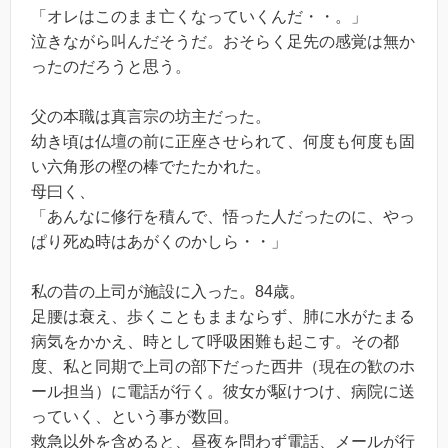
「オレはこのまま亡くなっていくんだ・・。」
泣きながら叫んだそうだ。おそらく足先の感覚は無か
ったのだろうと思う。
父の本職は真言宗の坊主だった。
幼き頃は仏壇の前に正座させられて、何度も何度も固
い六角形の樫の棒でたたかれた。
母曰く、
「あんなに修行を積んで、悟った人だったのに、やっ
ぱり死ぬ時はあがくのかしら・・」
私の昔の上司が施設に入った。84歳。
足腰は衰え、歩くこともままならず、肺に水がたまる
病気をかかえ、時として呼吸困難も起こす。その都
度、私と同期で上司の部下だった西井（現在の歓のホ
ール担当）に電話が行く。彼女が駆けつけ、病院に送
っていく、という事が数回。
救急以外を含めると、昼夜を問わず電話、メールが行