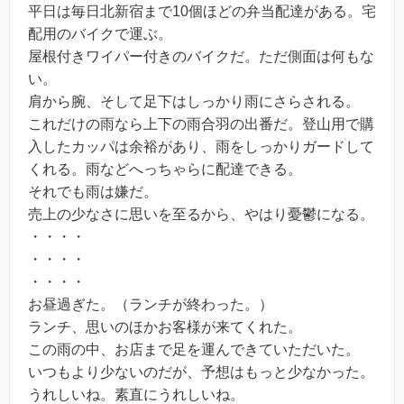
平日は毎日北新宿まで10個ほどの弁当配達がある。宅
配用のバイクで運ぶ。
屋根付きワイパー付きのバイクだ。ただ側面は何もな
い。
肩から腕、そして足下はしっかり雨にさらされる。
これだけの雨なら上下の雨合羽の出番だ。登山用で購
入したカッパは余裕があり、雨をしっかりガードして
くれる。雨などへっちゃらに配達できる。
それでも雨は嫌だ。
売上の少なさに思いを至るから、やはり憂鬱になる。
・・・・
・・・・
・・・・
お昼過ぎた。（ランチが終わった。）
ランチ、思いのほかお客様が来てくれた。
この雨の中、お店まで足を運んできていただいた。
いつもより少ないのだが、予想はもっと少なかった。
うれしいね。素直にうれしいね。