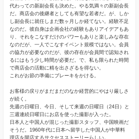
代わっての新副会長も決めた。やる気満々の新副会長
だ。商店会の後継者としても有望な若者だ。が、しか
し副会長に就任しまだ数ヶ月しか経てない。経験不足
なのだ。彼自身は企画会社の経験もありアイデアもあ
り、それをこなすだけのパワーもありと楽しみな存在
なのだが、一人でこなすイベント規模ではない。会員
の協力が必要なのだが、彼の存在が会員間で認知され
るにはもう少し時間が必要だ。で、私も限られた時間
で商店会の活動に精を出さざるを得ない。
これがお節の準備にブレーキをかける。
お客様の戻りがまだまだのなか経営的にやはり厳しさ
が続く。
先週の日曜日、今日、そして来週の日曜日（24日）と
三週連続日曜日にお店を使った撮影が入った。
日本人と中国人が混じった撮影スタッフ、中国映画だ
そうだ。1960年代に日本へ留学した中国人が中華料
理店を開店するサクセスストーリーらしい。