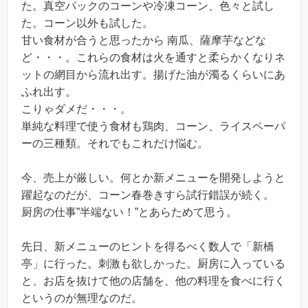
た。真空パックのコーンや冷凍コーン、色々と試し
た。コーン以外も試した。
甘い食材が合うと思ったから 南瓜、薩摩芋などな
ど・・・。これらの食材は火を通すと柔らかくなりネ
ットの網目から流れ出す。揚げた油が濁るくらいにあ
ふれ出す。
こりゃダメだ・・・。
単純な料理で使う食材も鶏肉、コーン、ライスペーパ
ーの三種類。それでもこれだけ悩む。
今、売上が厳しい。何とか新メニューを開発しようと
躍起なのだが、コーン春巻きすら試行錯誤が続く。
厨房の仕事”半端ない！”とあらためて思う。
先日、新メニューのヒントを得るべく数人で「新橋
亭」に行った。刺激も欲しかった。厨房に入っている
と、お店を抜けて他の店舗を、他の料理を食べに行く
というのが無理なのだ。