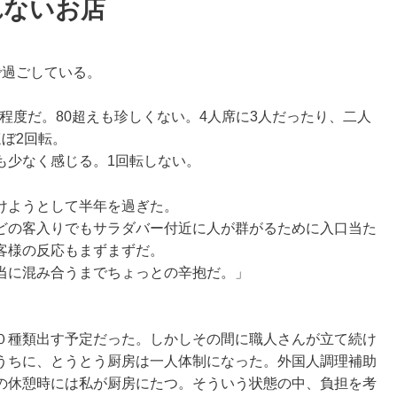
れないお店
で過ごしている。
0程度だ。80超えも珍しくない。4人席に3人だったり、二人
ぼ2回転。
も少なく感じる。1回転しない。
けようとして半年を過ぎた。
どの客入りでもサラダバー付近に人が群がるために入口当た
客様の反応もまずまずだ。
当に混み合うまでちょっとの辛抱だ。」
０種類出す予定だった。しかしその間に職人さんが立て続け
うちに、とうとう厨房は一人体制になった。外国人調理補助
の休憩時には私が厨房にたつ。そういう状態の中、負担を考