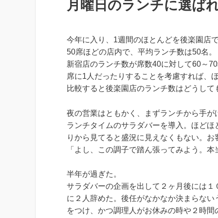
月曜日のランチに選ば
今年に入り、1週間のほとんどを後楽園店
50席ほどの店内で、平均ランチ数は50名。
新宿店のランチ数が席数40に対して60～7
席に1人だったりすることを考慮すれば、ほ
比較すると後楽園店のランチ数はどうして
夜の営業はともかく、まずランチから手が
ランチタイムのサラダバーを導入。ほどほ
りから見てると盛況に見えなくもない。お
「よし、この調子で踏ん張ってみよう。本
半年が過ぎた。
サラダバーの企画を出して２ヶ月後には１
に２人辞めた。後任がなかなか決まらない
をつけ、かつ調理人がお休みの時や２時間