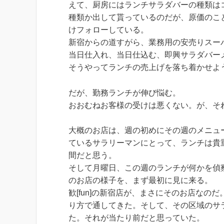
えて、厨房にはランチサラダバーの種類は
種類か出して貰っているのだが、原価のこ
けフォローしている。
新宿からの道すがら、業務用の安売りスー
当日仕入れ、当日仕込む、即興サラダバー
そうやってランチの売上げを落ち着かせよ
だが、勤務ランチが伸び悩む。
おおむねお客様の受けは悪くない。が、そ
大概のお店は、週の初めにその週のメニュ
ているサラリーマンにとって、ランチは貴
間だと思う。
そして月曜日、この週のランチが何かを偵
のお店の様子を、まず最初に見に来る。
歓[fun]の新宿店が、まさにそのお店な
り方で通してきた。そして、その区域のサ
た。それが当たり前だと思っていた。