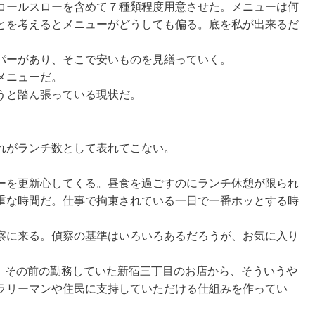
コールスローを含めて７種類程度用意させた。メニューは何
とを考えるとメニューがどうしても偏る。底を私が出来るだ
パーがあり、そこで安いものを見繕っていく。
メニューだ。
うと踏ん張っている現状だ。
れがランチ数として表れてこない。
ーを更新心してくる。昼食を過ごすのにランチ休憩が限られ
重な時間だ。仕事で拘束されている一日で一番ホッとする時
察に来る。偵察の基準はいろいろあるだろうが、お気に入り
のだ。その前の勤務していた新宿三丁目のお店から、そういうや
ラリーマンや住民に支持していただける仕組みを作ってい