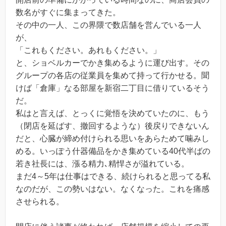
数名がすぐに集まってきた。
その中の一人、この界隈で数店舗を営んでいる一人
が、
「これもください。あれもください。」
と、ショベルカーでかき集めるように運び出す。その
グループの各店の従業員を集めて持って行かせる。聞
けば「倉庫」なる部屋を新宿二丁目に借りているそう
だ。
私はと言えば、とっくに覚悟を決めていたのに、もう
（閉店を延ばす、撤回するような）後戻りできないん
だと、心臓が締め付けられる思いをあらためて噛みし
める。いっぽう什器備品をかき集めている40代半ばの
若き社長には、漲る精力､精悍さが溢れている。
まだ4～5年は仕事はできる、続けられると思ってる私
なのだが、この勢いはない。なくなった。これを痛感
させられる。