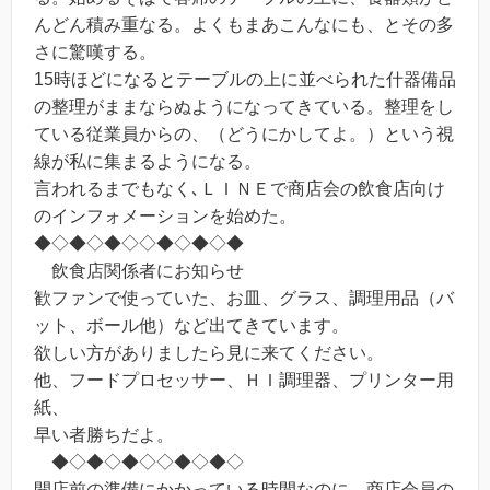
んどん積み重なる。よくもまあこんなにも、とその多
さに驚嘆する。
15時ほどになるとテーブルの上に並べられた什器備品
の整理がままならぬようになってきている。整理をし
ている従業員からの、（どうにかしてよ。）という視
線が私に集まるようになる。
言われるまでもなく､ＬＩＮＥで商店会の飲食店向け
のインフォメーションを始めた。
◆◇◆◇◆◇◇◆◇◆◇◆
飲食店関係者にお知らせ
歓ファンで使っていた、お皿、グラス、調理用品（バ
ット、ボール他）など出てきています。
欲しい方がありましたら見に来てください。
他、フードプロセッサー、ＨＩ調理器、プリンター用
紙、
早い者勝ちだよ。
◆◇◆◇◆◇◇◆◇◆◇
開店前の準備にかかっている時間なのに、商店会員の