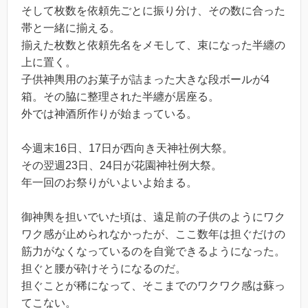
そして枚数を依頼先ごとに振り分け、その数に合った
帯と一緒に揃える。
揃えた枚数と依頼先名をメモして、束になった半纏の
上に置く。
子供神輿用のお菓子が詰まった大きな段ボールが4
箱。その脇に整理された半纏が居座る。
外では神酒所作りが始まっている。
今週末16日、17日が西向き天神社例大祭。
その翌週23日、24日が花園神社例大祭。
年一回のお祭りがいよいよ始まる。
御神輿を担いでいた頃は、遠足前の子供のようにワク
ワク感が止められなかったが、ここ数年は担ぐだけの
筋力がなくなっているのを自覚できるようになった。
担ぐと腰が砕けそうになるのだ。
担ぐことが稀になって、そこまでのワクワク感は蘇っ
てこない。