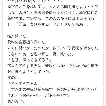
やっぱり比喩がおかしい・・・。
新宿のどこを歩いても、人と人の間を縫うよう・・で
はなく人垣と人垣の間を縫うように歩く。新宿に住み
新宿で働いていても、この人の多さには圧倒される
し、「元気」負けをする。老いたせいでもある。
喉が渇いた。
飲料の自販機を探した。
すぐに見つかったのだが、歩くのに手荷物を増やした
くないなぁ、と思い直し、妻に聞いた。
「お茶、持ってきてる？」
何事も節約する妻は、普段から途中での買い物も最低
限に抑えようとしていた。
案の定、
「持ってきてるよ。」
と大きめの手提げ袋を探す。袋の中から自宅で作った
であろうお茶のペットボトルをだす。
色が濃い。