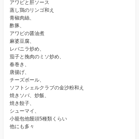
アワビと肝ソース
蒸し鶏のリンゴ和え
青椒肉絲、
酢豚、
アワビの醤油煮
麻婆豆腐、
レバニラ炒め、
茄子と挽肉のミソ炒め、
春巻き、
唐揚げ、
チーズボール、
ソフトシェルクラブの金沙粉和え
焼きソバ、炒飯、
焼き餃子、
シューマイ、
小籠包他饅頭5種類くらい
他にも多々